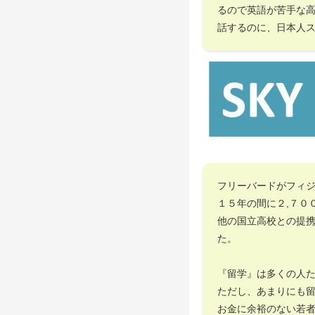
るので英語が苦手な
話するのに、日本人
フリーバードがフィ
１５年の間に２,７０
他の国立高校との提
た。
『留学』は多くの人
ただし、あまりにも
お金に余裕のない若