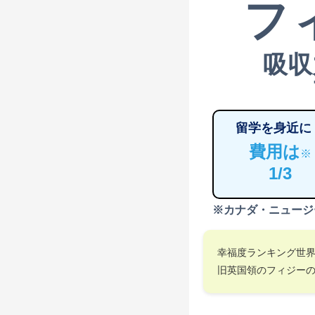
フ
吸収
留学を身近に
費用は
※
1/3
※カナダ・ニュージ
幸福度ランキング世
旧英国領のフィジー