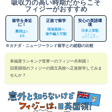
吸収力の高い時期だからこそ
フィジーがおすすめ
留学を身近
正規で留学
安心の英語環
に！
境
現地高校へ
日本人常駐
費用は
※
途中編入可能
スクール
1/3
カウンセラー
※カナダ・ニュージーランド留学との総額の比較
幸福度ランキング世界一のフィジー共和国！
旧英国領のフィジーの国立高校へ正規留学してみま
せんか？