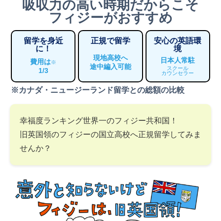
吸収力の高い時期だからこそ
フィジーがおすすめ
留学を身近
正規で留学
安心の英語環
に！
境
現地高校へ
日本人常駐
費用は
※
途中編入可能
スクール
1/3
カウンセラー
※カナダ・ニュージーランド留学との総額の比較
幸福度ランキング世界一のフィジー共和国！
旧英国領のフィジーの国立高校へ正規留学してみま
せんか？