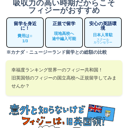
吸収力の高い時期だからこそ
フィジーがおすすめ
留学を身近
正規で留学
安心の英語環
に！
境
現地高校へ
日本人常駐
費用は
※
途中編入可能
スクール
1/3
カウンセラー
※カナダ・ニュージーランド留学との総額の比較
幸福度ランキング世界一のフィジー共和国！
旧英国領のフィジーの国立高校へ正規留学してみま
せんか？