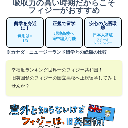
吸収力の高い時期だからこそ
フィジーがおすすめ
留学を身近
正規で留学
安心の英語環
に！
境
現地高校へ
日本人常駐
費用は
※
途中編入可能
スクール
1/3
カウンセラー
※カナダ・ニュージーランド留学との総額の比較
幸福度ランキング世界一のフィジー共和国！
旧英国領のフィジーの国立高校へ正規留学してみま
せんか？