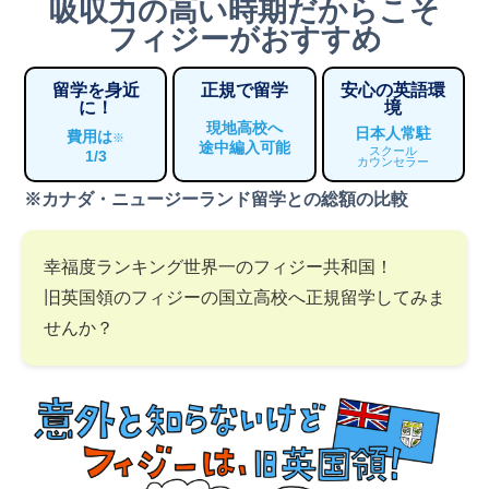
吸収力の高い時期だからこそ
フィジーがおすすめ
留学を身近
正規で留学
安心の英語環
に！
境
現地高校へ
日本人常駐
費用は
※
途中編入可能
スクール
1/3
カウンセラー
※カナダ・ニュージーランド留学との総額の比較
幸福度ランキング世界一のフィジー共和国！
旧英国領のフィジーの国立高校へ正規留学してみま
せんか？