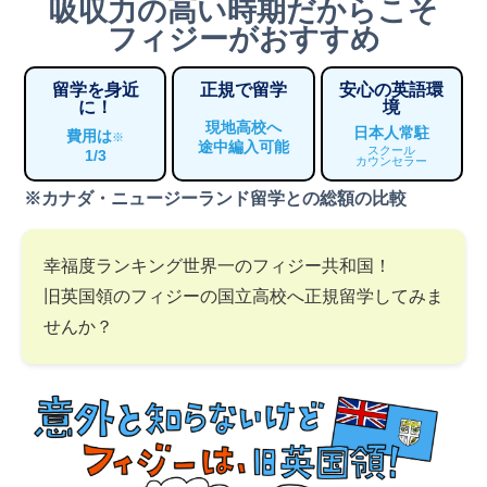
吸収力の高い時期だからこそ
フィジーがおすすめ
留学を身近
正規で留学
安心の英語環
に！
境
現地高校へ
日本人常駐
費用は
※
途中編入可能
スクール
1/3
カウンセラー
※カナダ・ニュージーランド留学との総額の比較
幸福度ランキング世界一のフィジー共和国！
旧英国領のフィジーの国立高校へ正規留学してみま
せんか？