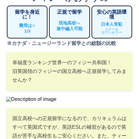
留学を身近
正規で留学
安心の英語環
に！
境
現地高校へ
日本人常駐
費用は
※
途中編入可能
スクール
1/3
カウンセラー
※カナダ・ニュージーランド留学との総額の比較
幸福度ランキング世界一のフィジー共和国！
旧英国領のフィジーの国立高校へ正規留学してみま
せんか？
国立高校への正規留学になるので、カリキュラムは
すべて英国式ですが、英語ESLの補習があるので英
語が苦手な高校生もご安心ください。また、ティー