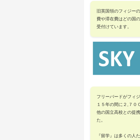
旧英国領のフィジー
費や滞在費はどの国
受付けています。
フリーバードがフィ
１５年の間に２,７０
他の国立高校との提
た。
『留学』は多くの人