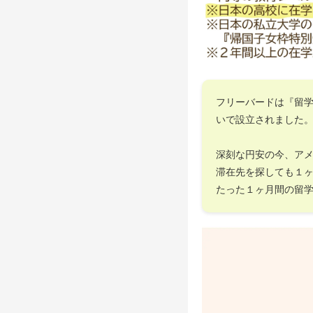
フリーバードは『留
いで設立されました
深刻な円安の今、ア
滞在先を探しても１
たった１ヶ月間の留