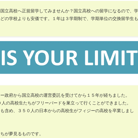
の国立高校へ正規留学してみませんか？国立高校への留学になるので、
のどの学校よりも安価です。１年は３学期制で、学期単位の交換留学生
ジー政府から国立高校の運営委託を受けてから１５年が経ちました。
０人の高校生たちがフリーバードを巣立って行くことができました。
携も含め、３５０人の日本からの高校生がフィジーの高校を卒業しまし
たちが夢見るものです。