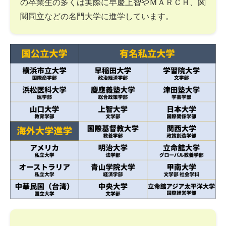
の卒業生の多くは実際に早慶上智やＭＡＲＣＨ、関
関同立などの名門大学に進学しています。