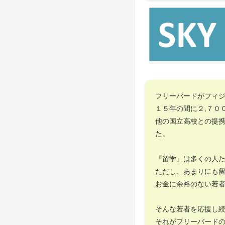
フリーバードがフィ
１５年の間に２,７０
他の国立高校との提
た。
『留学』は多くの人
ただし、あまりにも
お金に余裕のない若
そんな若者を応援し
それがフリーバード