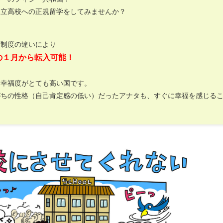
国立高校への正規留学をしてみませんか？
育制度の違いにより
の１月から転入可能！
は幸福度がとても高い国です。
がちの性格（自己肯定感の低い）だったアナタも、すぐに幸福を感じる