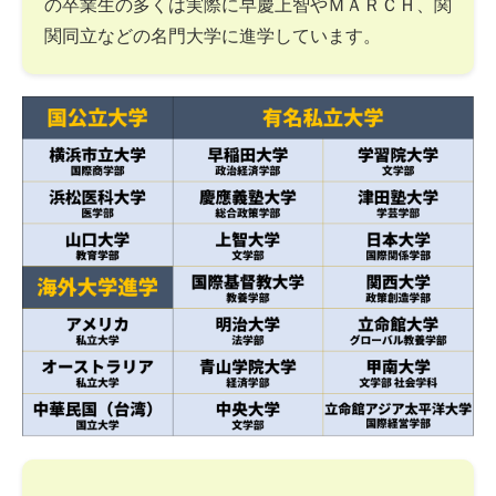
の卒業生の多くは実際に早慶上智やＭＡＲＣＨ、関
関同立などの名門大学に進学しています。