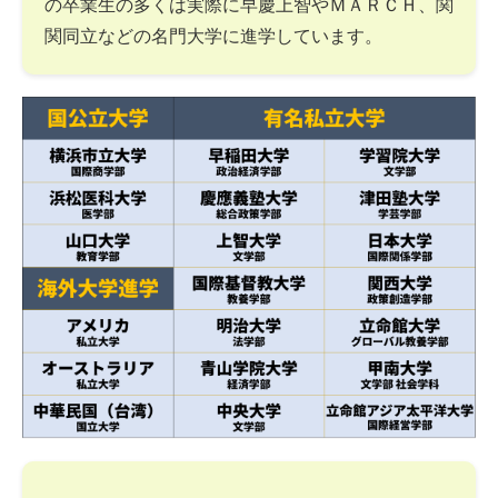
の卒業生の多くは実際に早慶上智やＭＡＲＣＨ、関
関同立などの名門大学に進学しています。