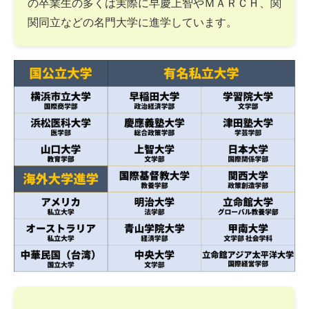
の卒業生の多くは実際に早慶上智やＭＡＲＣＨ、関
関同立などの名門大学に進学しています。