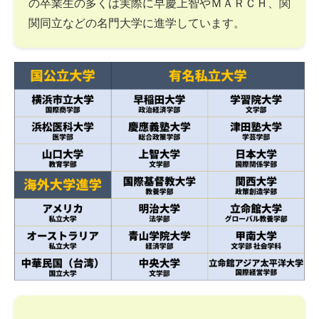
の卒業生の多くは実際に早慶上智やＭＡＲＣＨ、関
関同立などの名門大学に進学しています。