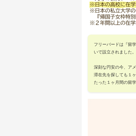
フリーバードは『留
いで設立されました
深刻な円安の今、ア
滞在先を探しても１
たった１ヶ月間の留