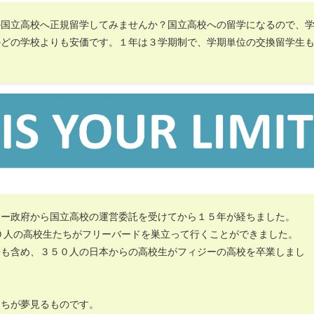
の国立高校へ正規留学してみませんか？国立高校への留学になるので、
のどの学校よりも安価です。１年は３学期制で、学期単位の交換留学生
ジー政府から国立高校の運営委託を受けてから１５年が経ちました。
０人の高校生たちがフリーバードを巣立って行くことができました。
携も含め、３５０人の日本からの高校生がフィジーの高校を卒業しまし
たちが夢見るものです。