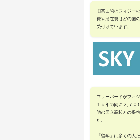
旧英国領のフィジー
費や滞在費はどの国
受付けています。
フリーバードがフィ
１５年の間に２,７０
他の国立高校との提
た。
『留学』は多くの人