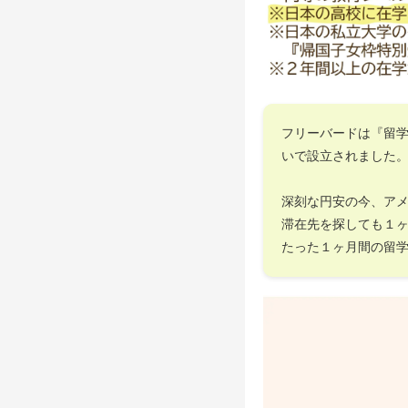
フリーバードは『留
いで設立されました
深刻な円安の今、ア
滞在先を探しても１
たった１ヶ月間の留