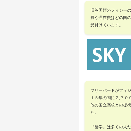
旧英国領のフィジー
費や滞在費はどの国
受付けています。
フリーバードがフィ
１５年の間に２,７０
他の国立高校との提
た。
『留学』は多くの人