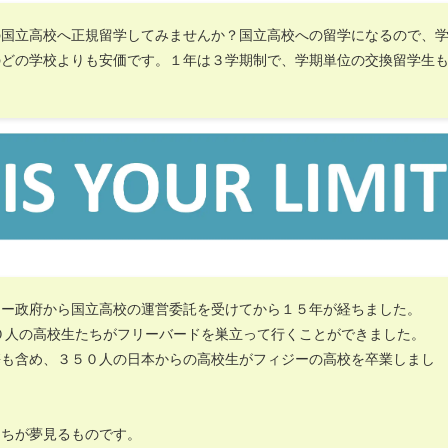
の国立高校へ正規留学してみませんか？国立高校への留学になるので、
のどの学校よりも安価です。１年は３学期制で、学期単位の交換留学生
ジー政府から国立高校の運営委託を受けてから１５年が経ちました。
０人の高校生たちがフリーバードを巣立って行くことができました。
携も含め、３５０人の日本からの高校生がフィジーの高校を卒業しまし
たちが夢見るものです。