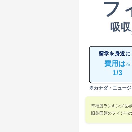
フ
吸収
留学を身近に
費用は
※
1/3
※カナダ・ニュージ
幸福度ランキング世
旧英国領のフィジー