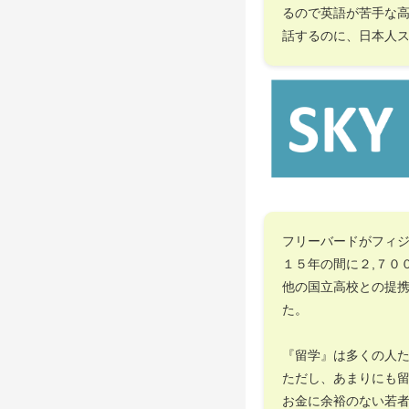
るので英語が苦手な
話するのに、日本人
フリーバードがフィ
１５年の間に２,７０
他の国立高校との提
た。
『留学』は多くの人
ただし、あまりにも
お金に余裕のない若