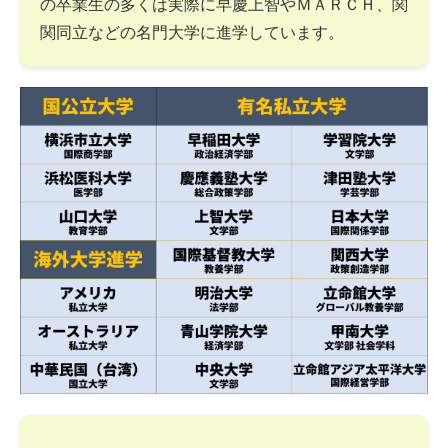
の卒業生の多くは実際に早慶上智やＭＡＲＣＨ、関
関同立などの名門大学に進学しています。