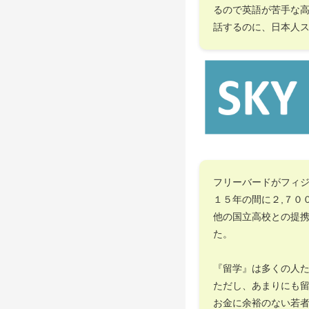
るので英語が苦手な
話するのに、日本人
フリーバードがフィ
１５年の間に２,７０
他の国立高校との提
た。
『留学』は多くの人
ただし、あまりにも
お金に余裕のない若