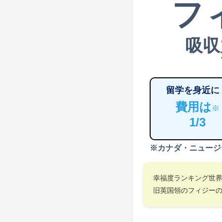
フ
吸収
留学を身近に
費用は
※
1/3
※カナダ・ニュージ
幸福度ランキング世
旧英国領のフィジー