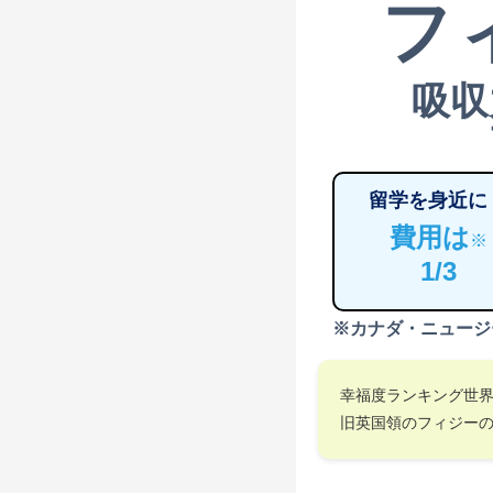
フ
吸収
留学を身近に
費用は
※
1/3
※カナダ・ニュージ
幸福度ランキング世
旧英国領のフィジー