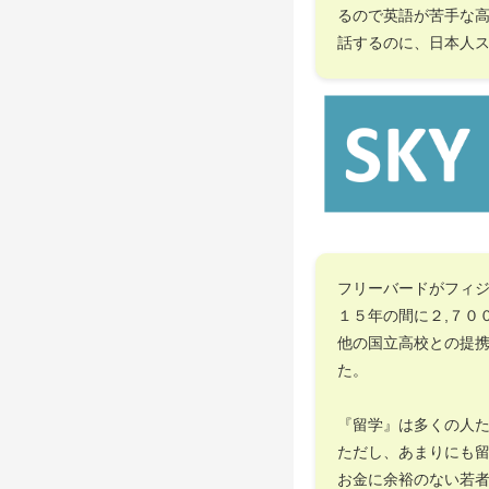
るので英語が苦手な
話するのに、日本人
フリーバードがフィ
１５年の間に２,７０
他の国立高校との提
た。
『留学』は多くの人
ただし、あまりにも
お金に余裕のない若