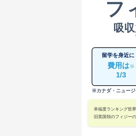
フ
吸収
留学を身近に
費用は
※
1/3
※カナダ・ニュージ
幸福度ランキング世
旧英国領のフィジー