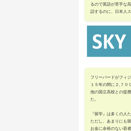
るので英語が苦手な
話するのに、日本人
フリーバードがフィ
１５年の間に２,７０
他の国立高校との提
た。
『留学』は多くの人
ただし、あまりにも
お金に余裕のない若