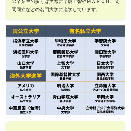
の卒業生の多くは実際に早慶上智やＭＡＲＣＨ、関
関同立などの名門大学に進学しています。