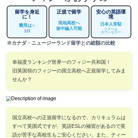
留学を身近
正規で留学
安心の英語環
に！
境
現地高校へ
日本人常駐
費用は
※
途中編入可能
スクール
1/3
カウンセラー
※カナダ・ニュージーランド留学との総額の比較
幸福度ランキング世界一のフィジー共和国！
旧英国領のフィジーの国立高校へ正規留学してみま
せんか？
国立高校への正規留学になるので、カリキュラムは
すべて英国式ですが、英語ESLの補習があるので英
語が苦手な高校生もご安心ください。また、ティー