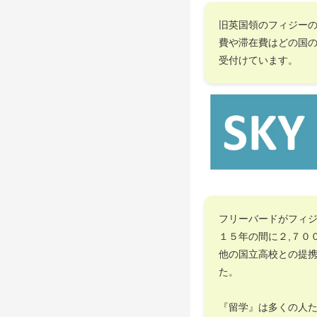
旧英国領のフィジー
費や滞在費はどの国
受付けています。
フリーバードがフィ
１５年の間に２,７０
他の国立高校との提
た。
『留学』は多くの人