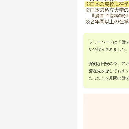
フリーバードは『留
いで設立されました
深刻な円安の今、ア
滞在先を探しても１
たった１ヶ月間の留