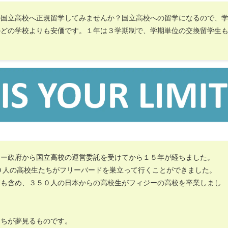
の国立高校へ正規留学してみませんか？国立高校への留学になるので、
のどの学校よりも安価です。１年は３学期制で、学期単位の交換留学生
ジー政府から国立高校の運営委託を受けてから１５年が経ちました。
０人の高校生たちがフリーバードを巣立って行くことができました。
携も含め、３５０人の日本からの高校生がフィジーの高校を卒業しまし
たちが夢見るものです。