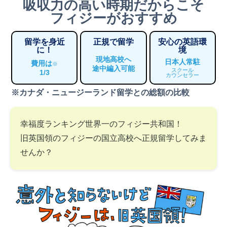
吸収力の高い時期だからこそ
フィジーがおすすめ
留学を身近
正規で留学
安心の英語環
に！
境
現地高校へ
日本人常駐
費用は
※
途中編入可能
スクール
1/3
カウンセラー
※カナダ・ニュージーランド留学との総額の比較
幸福度ランキング世界一のフィジー共和国！
旧英国領のフィジーの国立高校へ正規留学してみま
せんか？