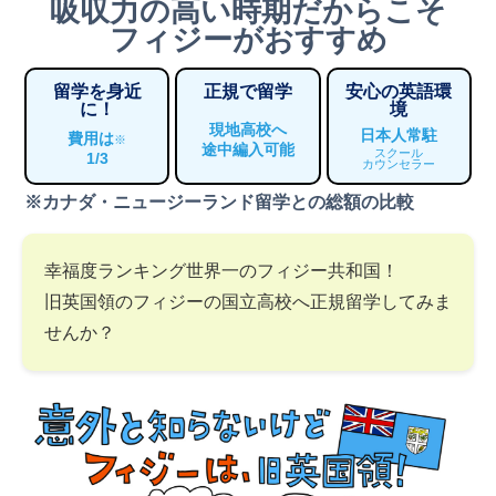
吸収力の高い時期だからこそ
フィジーがおすすめ
留学を身近
正規で留学
安心の英語環
に！
境
現地高校へ
日本人常駐
費用は
※
途中編入可能
スクール
1/3
カウンセラー
※カナダ・ニュージーランド留学との総額の比較
幸福度ランキング世界一のフィジー共和国！
旧英国領のフィジーの国立高校へ正規留学してみま
せんか？