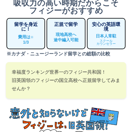
吸収力の高い時期だからこそ
フィジーがおすすめ
留学を身近
正規で留学
安心の英語環
に！
境
現地高校へ
日本人常駐
費用は
※
途中編入可能
スクール
1/3
カウンセラー
※カナダ・ニュージーランド留学との総額の比較
幸福度ランキング世界一のフィジー共和国！
旧英国領のフィジーの国立高校へ正規留学してみま
せんか？