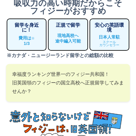
吸収力の高い時期だからこそ
フィジーがおすすめ
留学を身近
正規で留学
安心の英語環
に！
境
現地高校へ
日本人常駐
費用は
※
途中編入可能
スクール
1/3
カウンセラー
※カナダ・ニュージーランド留学との総額の比較
幸福度ランキング世界一のフィジー共和国！
旧英国領のフィジーの国立高校へ正規留学してみま
せんか？