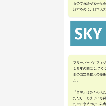
るので英語が苦手な
話するのに、日本人
フリーバードがフィ
１５年の間に２,７０
他の国立高校との提
た。
『留学』は多くの人
ただし、あまりにも
お金に余裕のない若