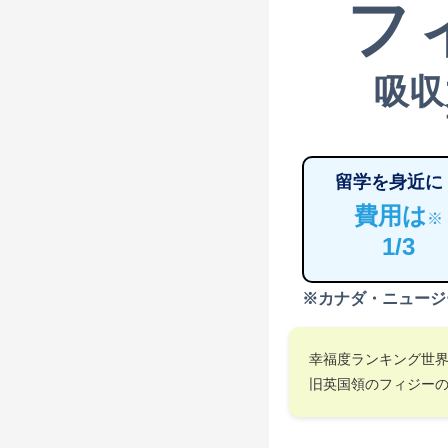
フ
吸収
留学を身近に
費用は
※
1/3
※カナダ・ニュージ
幸福度ランキング世
旧英国領のフィジー