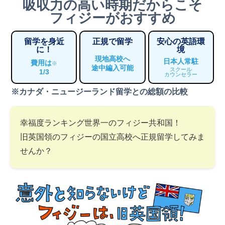
吸収力の高い時期だからこそ
フィジーがおすすめ
留学を身近
正規で留学
安心の英語環
に！
境
現地高校へ
日本人常駐
費用は
※
途中編入可能
スクール
1/3
カウンセラー
※カナダ・ニュージーランド留学との総額の比較
幸福度ランキング世界一のフィジー共和国！
旧英国領のフィジーの国立高校へ正規留学してみま
せんか？