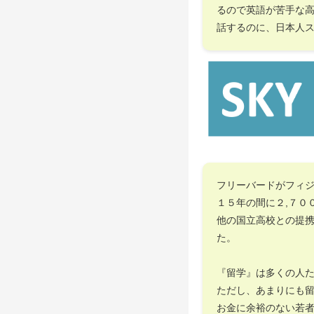
るので英語が苦手な
話するのに、日本人
フリーバードがフィ
１５年の間に２,７０
他の国立高校との提
た。
『留学』は多くの人
ただし、あまりにも
お金に余裕のない若