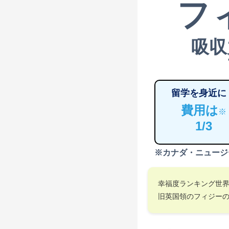
フ
吸収
留学を身近に
費用は
※
1/3
※カナダ・ニュージ
幸福度ランキング世
旧英国領のフィジー