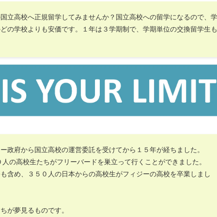
の国立高校へ正規留学してみませんか？国立高校への留学になるので、
のどの学校よりも安価です。１年は３学期制で、学期単位の交換留学生
ジー政府から国立高校の運営委託を受けてから１５年が経ちました。
０人の高校生たちがフリーバードを巣立って行くことができました。
携も含め、３５０人の日本からの高校生がフィジーの高校を卒業しまし
たちが夢見るものです。