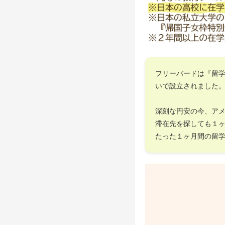
フリーバードは『留
いで設立されました
深刻な円安の今、ア
滞在先を探しても１
たった１ヶ月間の留