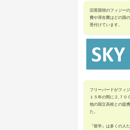
旧英国領のフィジー
費や滞在費はどの国
受付けています。
フリーバードがフィ
１５年の間に２,７０
他の国立高校との提
た。
『留学』は多くの人