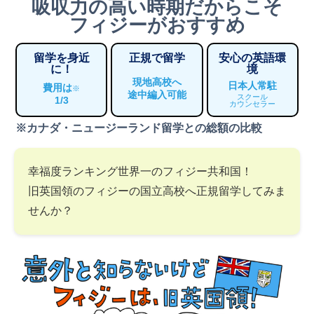
吸収力の高い時期だからこそ
フィジーがおすすめ
留学を身近
正規で留学
安心の英語環
に！
境
現地高校へ
日本人常駐
費用は
※
途中編入可能
スクール
1/3
カウンセラー
※カナダ・ニュージーランド留学との総額の比較
幸福度ランキング世界一のフィジー共和国！
旧英国領のフィジーの国立高校へ正規留学してみま
せんか？