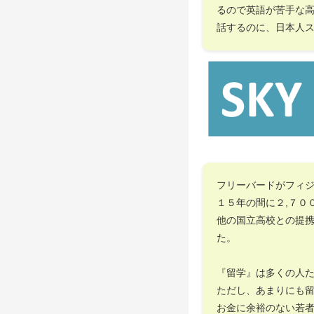
るので英語が苦手な
話するのに、日本人
フリーバードがフィ
１５年の間に２,７０
他の国立高校との提
た。
『留学』は多くの人
ただし、あまりにも
お金に余裕のない若