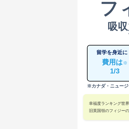
フ
吸収
留学を身近に
費用は
※
1/3
※カナダ・ニュージ
幸福度ランキング世
旧英国領のフィジー