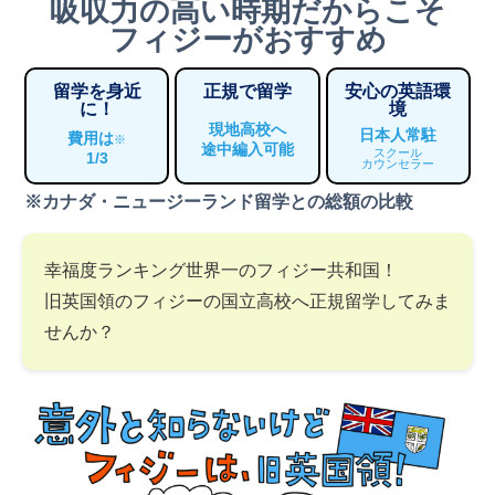
吸収力の高い時期だからこそ
フィジーがおすすめ
留学を身近
正規で留学
安心の英語環
に！
境
現地高校へ
日本人常駐
費用は
※
途中編入可能
スクール
1/3
カウンセラー
※カナダ・ニュージーランド留学との総額の比較
幸福度ランキング世界一のフィジー共和国！
旧英国領のフィジーの国立高校へ正規留学してみま
せんか？