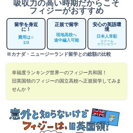
吸収力の高い時期だからこそ
フィジーがおすすめ
留学を身近
正規で留学
安心の英語環
に！
境
現地高校へ
日本人常駐
費用は
※
途中編入可能
スクール
1/3
カウンセラー
※カナダ・ニュージーランド留学との総額の比較
幸福度ランキング世界一のフィジー共和国！
旧英国領のフィジーの国立高校へ正規留学してみま
せんか？