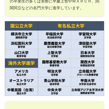
の卒業生の多くは実際に早慶上智やＭＡＲＣＨ、関
関同立などの名門大学に進学しています。