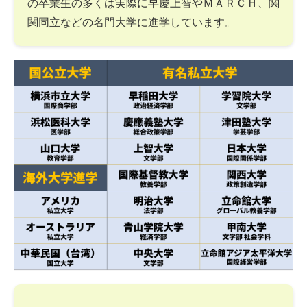
の卒業生の多くは実際に早慶上智やＭＡＲＣＨ、関
関同立などの名門大学に進学しています。