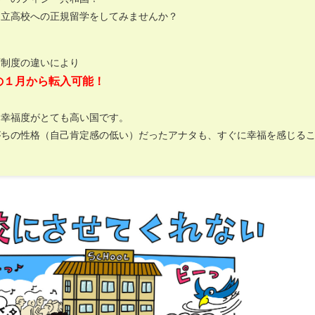
国立高校への正規留学をしてみませんか？
育制度の違いにより
の１月から転入可能！
は幸福度がとても高い国です。
がちの性格（自己肯定感の低い）だったアナタも、すぐに幸福を感じる