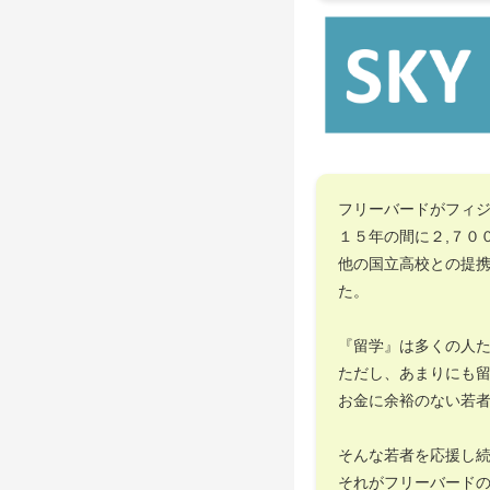
フリーバードがフィ
１５年の間に２,７０
他の国立高校との提
た。
『留学』は多くの人
ただし、あまりにも
お金に余裕のない若
そんな若者を応援し
それがフリーバード