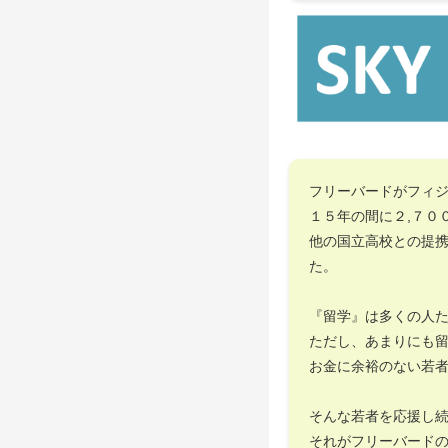
フリーバードがフィ
１５年の間に２,７０
他の国立高校との提
た。
『留学』は多くの人
ただし、あまりにも
お金に余裕のない若
そんな若者を応援し
それがフリーバード