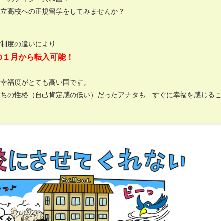
国立高校への正規留学をしてみませんか？
育制度の違いにより
の１月から転入可能！
は幸福度がとても高い国です。
がちの性格（自己肯定感の低い）だったアナタも、すぐに幸福を感じる