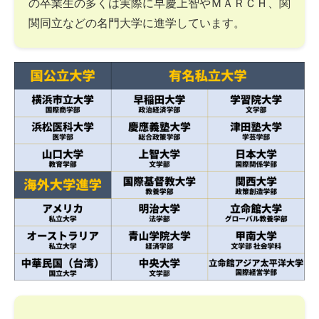
の卒業生の多くは実際に早慶上智やＭＡＲＣＨ、関
関同立などの名門大学に進学しています。