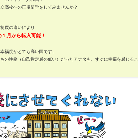
国立高校への正規留学をしてみませんか？
育制度の違いにより
の１月から転入可能！
は幸福度がとても高い国です。
がちの性格（自己肯定感の低い）だったアナタも、すぐに幸福を感じる