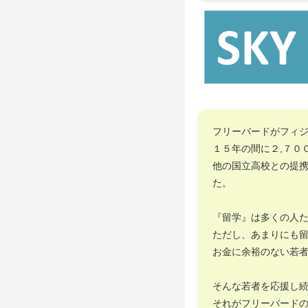
フリーバードがフィ
１５年の間に２,７０
他の国立高校との提
た。
『留学』は多くの人
ただし、あまりにも
お金に余裕のない若
そんな若者を応援し
それがフリーバード