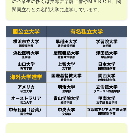
の卒業生の多くは実際に早慶上智やＭＡＲＣＨ、関
関同立などの名門大学に進学しています。