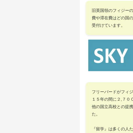
旧英国領のフィジー
費や滞在費はどの国
受付けています。
フリーバードがフィ
１５年の間に２,７０
他の国立高校との提
た。
『留学』は多くの人