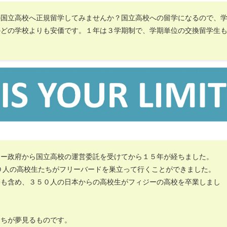
の国立高校へ正規留学してみませんか？国立高校への留学になるので、
のどの学校よりも安価です。１年は３学期制で、学期単位の交換留学生
ジー政府から国立高校の運営委託を受けてから１５年が経ちました。
０人の高校生たちがフリーバードを巣立って行くことができました。
携も含め、３５０人の日本からの高校生がフィジーの高校を卒業しまし
たちが夢見るものです。