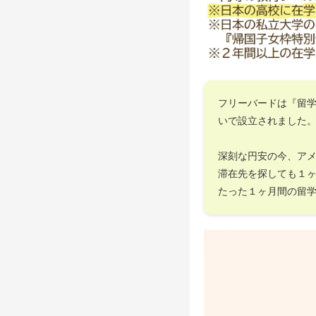
フリーバードは『留
いで設立されました
深刻な円安の今、ア
滞在先を探しても１
たった１ヶ月間の留