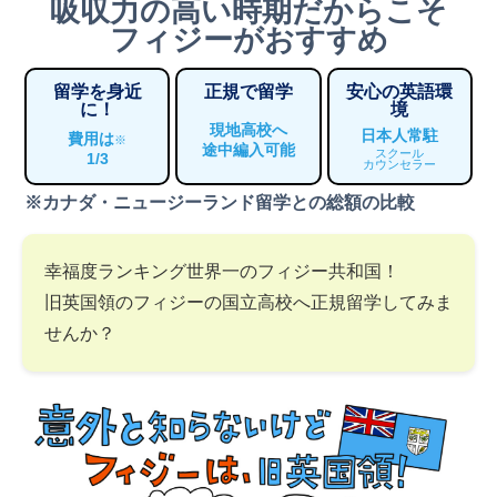
吸収力の高い時期だからこそ
フィジーがおすすめ
留学を身近
正規で留学
安心の英語環
に！
境
現地高校へ
日本人常駐
費用は
※
途中編入可能
スクール
1/3
カウンセラー
※カナダ・ニュージーランド留学との総額の比較
幸福度ランキング世界一のフィジー共和国！
旧英国領のフィジーの国立高校へ正規留学してみま
せんか？