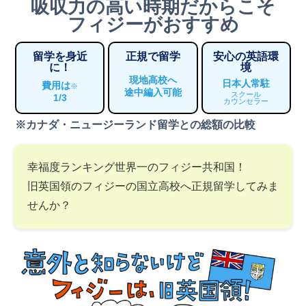
吸収力の高い時期だからこそ
フィジーがおすすめ
留学を身近
正規で留学
安心の英語環
に！
境
現地高校へ
日本人常駐
費用は
※
途中編入可能
スクール
1/3
カウンセラー
※カナダ・ニュージーランド留学との総額の比較
幸福度ランキング世界一のフィジー共和国！
旧英国領のフィジーの国立高校へ正規留学してみま
せんか？