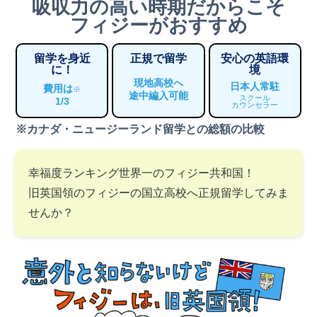
吸収力の高い時期だからこそ
フィジーがおすすめ
留学を身近
正規で留学
安心の英語環
に！
境
現地高校へ
日本人常駐
費用は
※
途中編入可能
スクール
1/3
カウンセラー
※カナダ・ニュージーランド留学との総額の比較
幸福度ランキング世界一のフィジー共和国！
旧英国領のフィジーの国立高校へ正規留学してみま
せんか？