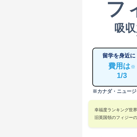
フ
吸収
留学を身近に
費用は
※
1/3
※カナダ・ニュージ
幸福度ランキング世
旧英国領のフィジー