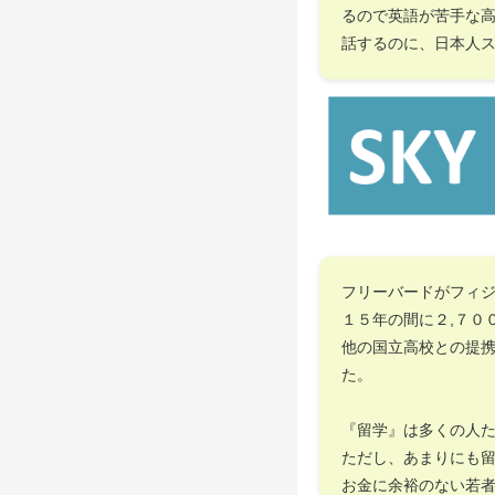
るので英語が苦手な
話するのに、日本人
フリーバードがフィ
１５年の間に２,７０
他の国立高校との提
た。
『留学』は多くの人
ただし、あまりにも
お金に余裕のない若