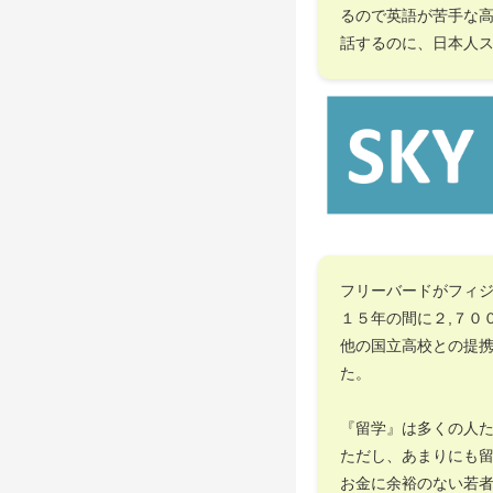
るので英語が苦手な
話するのに、日本人
フリーバードがフィ
１５年の間に２,７０
他の国立高校との提
た。
『留学』は多くの人
ただし、あまりにも
お金に余裕のない若