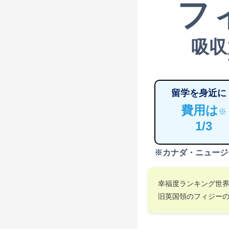
フ
吸収
留学を身近に
費用は
※
1/3
※カナダ・ニュージ
幸福度ランキング世
旧英国領のフィジー